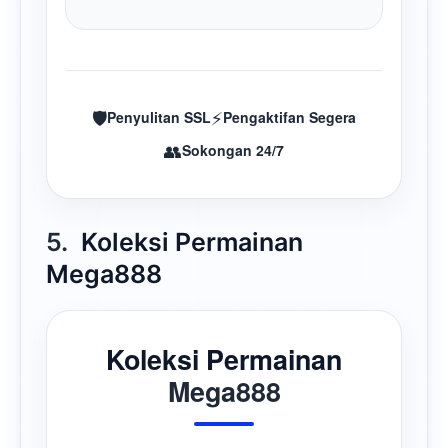
🛡️
⚡
Penyulitan SSL
Pengaktifan Segera
👥
Sokongan 24/7
5.
Koleksi Permainan
Mega888
Koleksi Permainan
Mega888