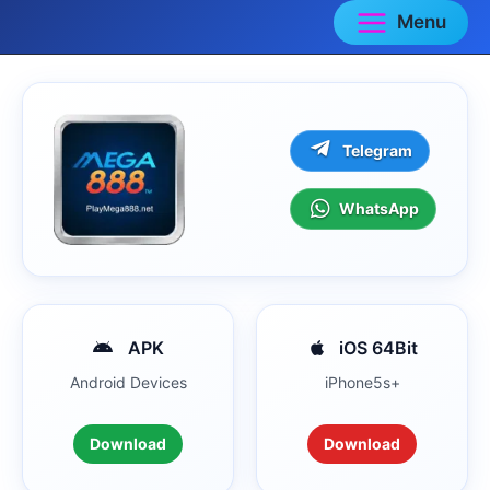
Menu
Telegram
WhatsApp
APK
iOS 64Bit
Android Devices
iPhone5s+
Download
Download