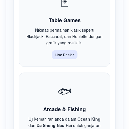
🃏
Table Games
Nikmati permainan klasik seperti
Blackjack, Baccarat, dan Roulette dengan
grafik yang realistik.
Live Dealer
🐟
Arcade & Fishing
Uji kemahiran anda dalam
Ocean King
dan
Da Sheng Nao Hai
untuk ganjaran