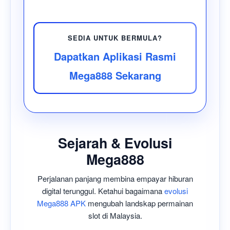
SEDIA UNTUK BERMULA?
Dapatkan Aplikasi Rasmi
Mega888 Sekarang
Sejarah & Evolusi
Mega888
Perjalanan panjang membina empayar hiburan
digital terunggul. Ketahui bagaimana
evolusi
Mega888 APK
mengubah landskap permainan
slot di Malaysia.