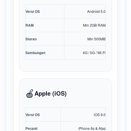
Versi OS
Android 5.0
RAM
Min 2GB RAM
Storan
Min 500MB
Sambungan
4G / 5G / Wi-Fi
🍎
Apple (iOS)
Versi OS
iOS 9.0
Peranti
iPhone 6s & Atas