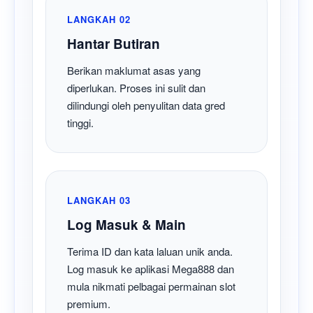
LANGKAH 02
Hantar Butiran
Berikan maklumat asas yang
diperlukan. Proses ini sulit dan
dilindungi oleh penyulitan data gred
tinggi.
LANGKAH 03
Log Masuk & Main
Terima ID dan kata laluan unik anda.
Log masuk ke aplikasi Mega888 dan
mula nikmati pelbagai permainan slot
premium.