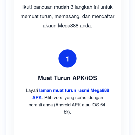
Ikuti panduan mudah 3 langkah ini untuk
memuat turun, memasang, dan mendaftar
akaun Mega888 anda.
1
Muat Turun APK/iOS
Layari
laman muat turun rasmi Mega888
APK
. Pilih versi yang serasi dengan
peranti anda (Android APK atau iOS 64-
bit).