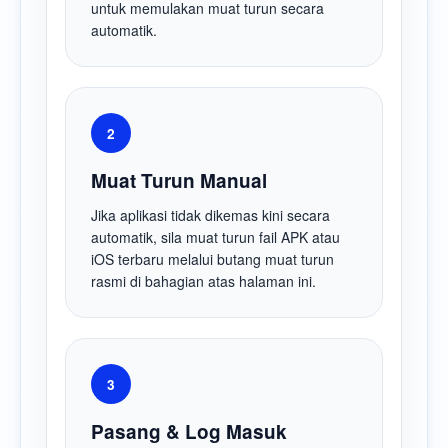
untuk memulakan muat turun secara
automatik.
2
Muat Turun Manual
Jika aplikasi tidak dikemas kini secara
automatik, sila muat turun fail APK atau
iOS terbaru melalui butang muat turun
rasmi di bahagian atas halaman ini.
3
Pasang & Log Masuk