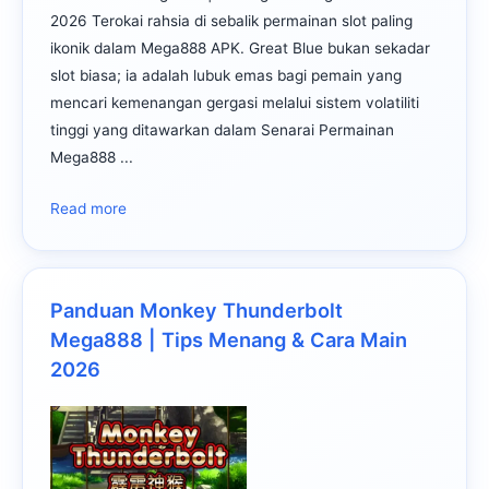
2026 Terokai rahsia di sebalik permainan slot paling
ikonik dalam Mega888 APK. Great Blue bukan sekadar
slot biasa; ia adalah lubuk emas bagi pemain yang
mencari kemenangan gergasi melalui sistem volatiliti
tinggi yang ditawarkan dalam Senarai Permainan
Mega888 ...
Read more
Panduan Monkey Thunderbolt
Mega888 | Tips Menang & Cara Main
2026