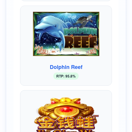
Dolphin Reef
RTP: 95.8%