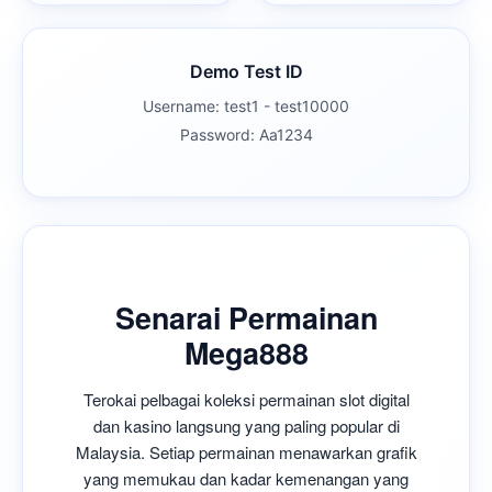
Demo Test ID
Username: test1 - test10000
Password: Aa1234
Senarai Permainan
Mega888
Terokai pelbagai koleksi permainan slot digital
dan kasino langsung yang paling popular di
Malaysia. Setiap permainan menawarkan grafik
yang memukau dan kadar kemenangan yang