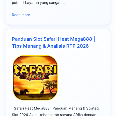
potensi bayaran yang sangat ...
Read more
Panduan Slot Safari Heat Mega888 |
Tips Menang & Analisis RTP 2026
Safari Heat Mega888 | Panduan Menang & Strategi
Slot 2026 Alami kehangatan savana Afrika dengan