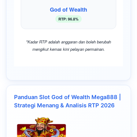
God of Wealth
RTP: 96.8%
*Kadar RTP adalah anggaran dan boleh berubah
mengikut kemas kini pelayan permainan.
Panduan Slot God of Wealth Mega888 |
Strategi Menang & Analisis RTP 2026