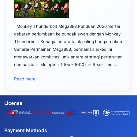
Monkey Thunderbolt Mega888 Panduan 2026 Sertai
debaran perlumbaan ke puncak awan dengan Monkey
Thunderbolt. Sebagai antara tajuk paling hangat dalam
Senarai Permainan Mega888, permainan arked ini
menawarkan kombinasi unik antara strategi pertaruhan
dan nasib. ✓ Multiplier: 100x - 1000x ✓ Real-Time ...
Read more
License
Payment Methods