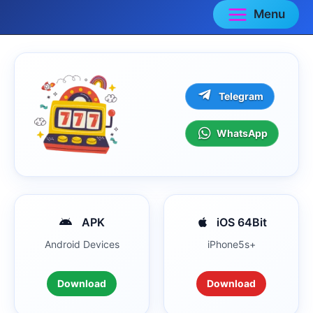
Menu
Telegram
WhatsApp
APK
iOS 64Bit
Android Devices
iPhone5s+
Download
Download