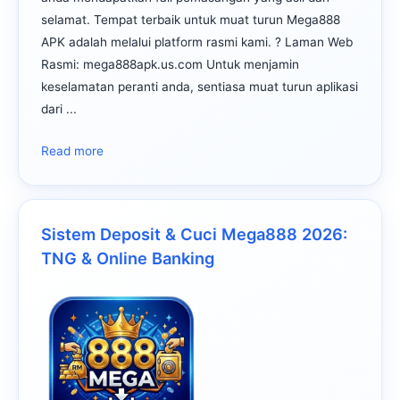
selamat. Tempat terbaik untuk muat turun Mega888
APK adalah melalui platform rasmi kami. ? Laman Web
Rasmi: mega888apk.us.com Untuk menjamin
keselamatan peranti anda, sentiasa muat turun aplikasi
dari ...
Read more
Sistem Deposit & Cuci Mega888 2026:
TNG & Online Banking