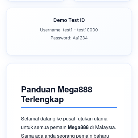
Demo Test ID
Username: test1 - test10000
Password: Aa1234
Panduan Mega888
Terlengkap
Selamat datang ke pusat rujukan utama
untuk semua pemain
Mega888
di Malaysia.
Sama ada anda seorang pemain baharu