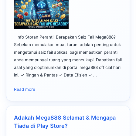
Info Storan Peranti: Berapakah Saiz Fail Mega888?
Sebelum memulakan muat turun, adalah penting untuk
mengetahui saiz fail aplikasi bagi memastikan peranti
anda mempunyai ruang yang mencukupi. Dapatkan fail
asal yang dioptimumkan di portal mega888 official hari
ini. ✓ Ringan & Pantas ✓ Data Efisien ✓ ...
Read more
Adakah Mega888 Selamat & Mengapa
Tiada di Play Store?