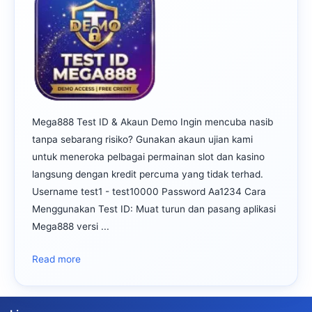
Mega888 Test ID & Akaun Demo Ingin mencuba nasib
tanpa sebarang risiko? Gunakan akaun ujian kami
untuk meneroka pelbagai permainan slot dan kasino
langsung dengan kredit percuma yang tidak terhad.
Username test1 - test10000 Password Aa1234 Cara
Menggunakan Test ID: Muat turun dan pasang aplikasi
Mega888 versi ...
Read more