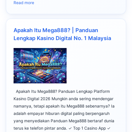
Read more
Apakah Itu Mega888? | Panduan
Lengkap Kasino Digital No. 1 Malaysia
Apakah Itu Mega888? Panduan Lengkap Platform
Kasino Digital 2026 Mungkin anda sering mendengar
namanya, tetapi apakah itu Mega888 sebenarnya? Ia
adalah empayar hiburan digital paling berpengaruh
yang menyediakan Panduan Mega888 bertaraf dunia
terus ke telefon pintar anda. ✓ Top 1 Casino App ✓