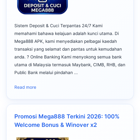
Sistem Deposit & Cuci Terpantas 24/7 Kami
memahami bahawa kelajuan adalah kunci utama. Di
Mega888 APK, kami menyediakan pelbagai kaedah
transaksi yang selamat dan pantas untuk kemudahan
anda. ? Online Banking Kami menyokong semua bank
utama di Malaysia termasuk Maybank, CIMB, RHB, dan
Public Bank melalui pindahan ...
Read more
Promosi Mega888 Terkini 2026: 100%
Welcome Bonus & Winover x2