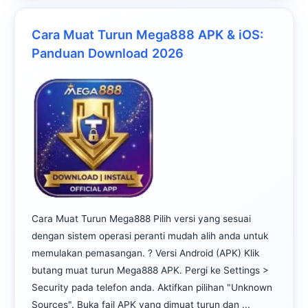
Cara Muat Turun Mega888 APK & iOS:
Panduan Download 2026
Cara Muat Turun Mega888 Pilih versi yang sesuai
dengan sistem operasi peranti mudah alih anda untuk
memulakan pemasangan. ? Versi Android (APK) Klik
butang muat turun Mega888 APK. Pergi ke Settings >
Security pada telefon anda. Aktifkan pilihan "Unknown
Sources". Buka fail APK yang dimuat turun dan ...