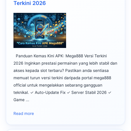
Terkini 2026
Panduan Kemas Kini APK: Mega888 Versi Terkini
2026 Inginkan prestasi permainan yang lebih stabil dan
akses kepada slot terbaru? Pastikan anda sentiasa
memuat turun versi terkini daripada portal mega888
official untuk mengelakkan sebarang gangguan
teknikal. ✓ Auto-Update Fix ✓ Server Stabil 2026 ✓
Game ...
Read more