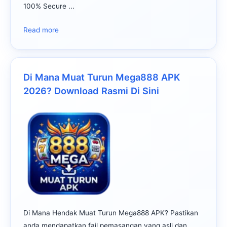
100% Secure ...
Read more
Di Mana Muat Turun Mega888 APK
2026? Download Rasmi Di Sini
Di Mana Hendak Muat Turun Mega888 APK? Pastikan
anda mendapatkan fail pemasangan yang asli dan