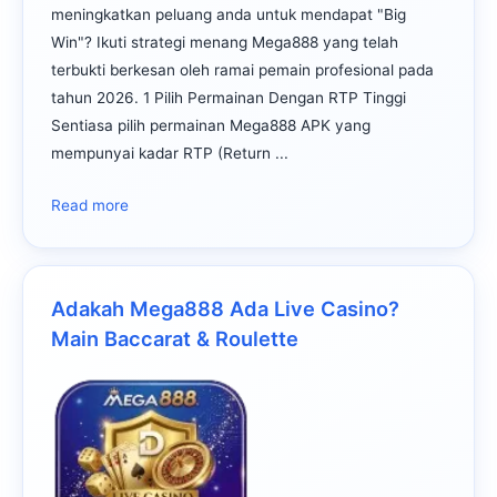
meningkatkan peluang anda untuk mendapat "Big
Win"? Ikuti strategi menang Mega888 yang telah
terbukti berkesan oleh ramai pemain profesional pada
tahun 2026. 1 Pilih Permainan Dengan RTP Tinggi
Sentiasa pilih permainan Mega888 APK yang
mempunyai kadar RTP (Return ...
Read more
Adakah Mega888 Ada Live Casino?
Main Baccarat & Roulette